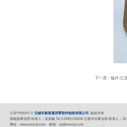
下一页：镍片-汇
COPYRIGHT ©
无锡市新宸通用零部件制造有限公司
版权所有
新能源事业部 联系人：吴宸毓 Tel:13395130808 注塑冲压事业部 联系人：冯小姐 T
网址：www.wxxcty.com 邮箱：wj@wxxcty.com